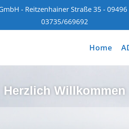
GmbH - Reitzenhainer Straße 35 - 09496
03735/669692
Home
A
Herzlich Willkommen