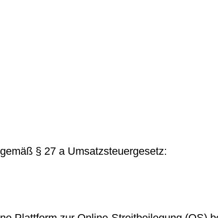
 gemäß § 27 a Umsatzsteuergesetz:
e Plattform zur Online-Streitbeilegung (OS) be