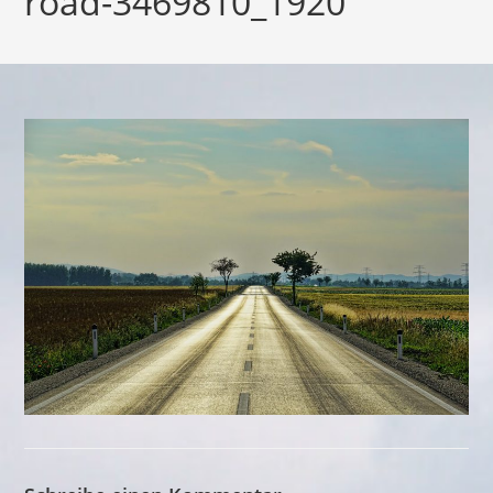
road-3469810_1920